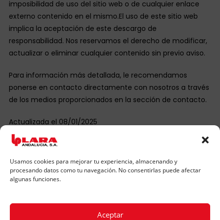
imposibilidad de uso del sitio web o de cualquier enlace
externo contenido en el mismo.El uso de este sitio web
implica la aceptación de este descargo de
responsabilidad. Nos reservamos el derecho de modificar,
actualizar o eliminar cualquier contenido sin previo aviso.
Para información más detallada, le recomendamos
ponerse en contacto directamente con nosotros a través
de los medios proporcionados en la sección de contacto.
Actualizada el 08/01/2025
Usamos cookies para mejorar tu experiencia, almacenando y
BUENO
procesando datos como tu navegación. No consentirlas puede afectar
algunas funciones.
+34 954 43 66 11
Aceptar