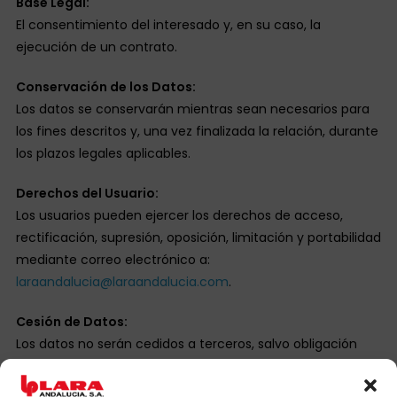
Base Legal:
El consentimiento del interesado y, en su caso, la
ejecución de un contrato.
Conservación de los Datos:
Los datos se conservarán mientras sean necesarios para
los fines descritos y, una vez finalizada la relación, durante
los plazos legales aplicables.
Derechos del Usuario:
Los usuarios pueden ejercer los derechos de acceso,
rectificación, supresión, oposición, limitación y portabilidad
mediante correo electrónico a:
laraandalucia@laraandalucia.com
.
Cesión de Datos:
Los datos no serán cedidos a terceros, salvo obligación
legal.